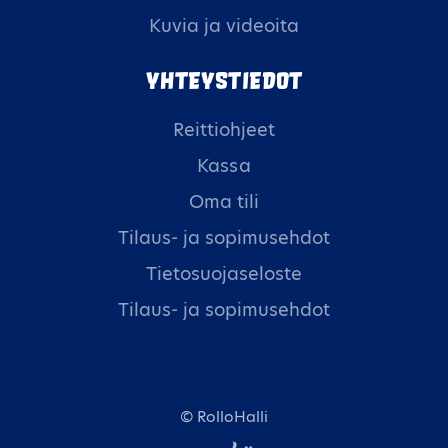
Kuvia ja videoita
Yhteystiedot
Reittiohjeet
Kassa
Oma tili
Tilaus- ja sopimusehdot
Tietosuojaseloste
Tilaus- ja sopimusehdot
© RolloHalli
Digi- ja mainostoimisto Höyry Rovaniemi ja Oulu