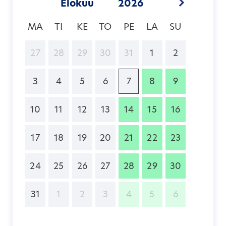
MA
TI
KE
TO
PE
LA
SU
27
28
29
30
31
1
2
3
4
5
6
7
8
9
10
11
12
13
14
15
16
17
18
19
20
21
22
23
24
25
26
27
28
29
30
31
1
2
3
4
5
6