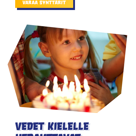
Varaa synttärit
Vedet kielelle