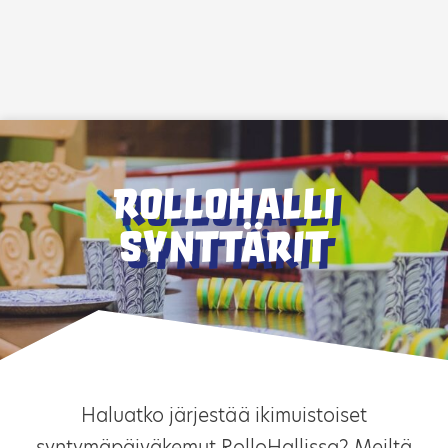
Siirry sisältöön
RolloHalli
synttärit
Haluatko järjestää ikimuistoiset
syntymäpäiväkemut RolloHallissa? Meiltä